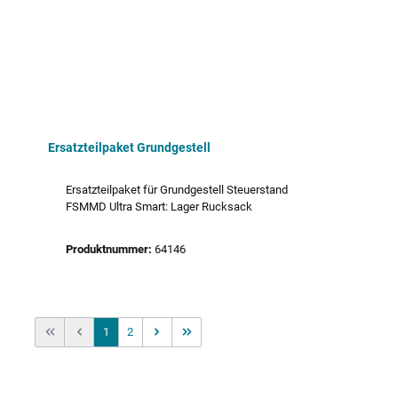
Ersatzteilpaket Grundgestell
Ersatzteilpaket für Grundgestell Steuerstand
FSMMD Ultra Smart: Lager Rucksack
Produktnummer:
64146
Seite
Seite
1
2