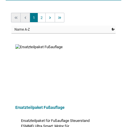
Seite
Seite
1
2
Ersatzteilpaket Fußauflage
Ersatzteilpaket für Fußauflage Steuerstand
FSMMD Ultra Smart: Motor für