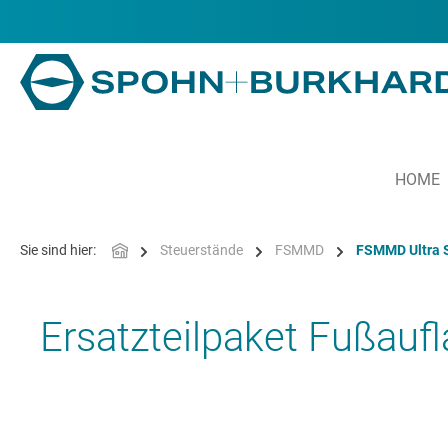
alt springen
HOME
Sie sind hier:
Steuerstände
FSMMD
FSMMD Ultra 
Ersatzteilpaket Fußauf