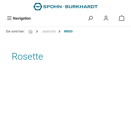
alt springen
Navigation
Sie sind hier:
Joysticks
NNS0
Rosette