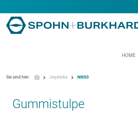
alt springen
HOME
Sie sind hier:
Joysticks
NNS0
Gummistulpe