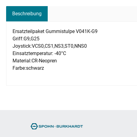
Beschreibung
Ersatzteilpaket Gummistulpe V041K-G9
Griff:G9,G25
Joystick:VCS0,CS1,NS3,ST0,NNS0
Einsatztemperatur: -40°C
Material:CR-Neopren
Farbe:schwarz