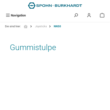
alt springen
Navigation
Sie sind hier:
Joysticks
NNS0
Gummistulpe