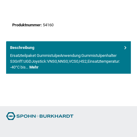
Produktnummer:
54160
Beschreibung
Ersatzteilpaket GummistulpeAnwendung:Gummistulpenhalter
S3Griff:UGDJoystick:VNS0,NNS0,VCS0,HS2,Einsatztemperatur:
-40°C bis…
Mehr