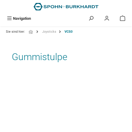
alt springen
Navigation
Sie sind hier:
Joysticks
VCS0
Gummistulpe