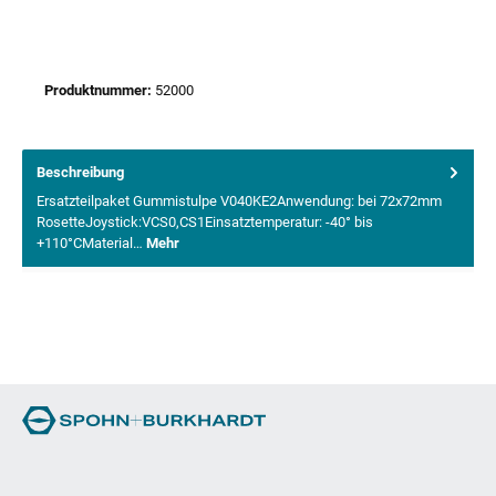
Produktnummer:
52000
Beschreibung
Ersatzteilpaket Gummistulpe V040KE2Anwendung: bei 72x72mm
RosetteJoystick:VCS0,CS1Einsatztemperatur: -40° bis
+110°CMaterial…
Mehr