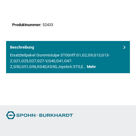
Produktnummer:
52433
Beschreibung
Ersatzteilpaket Gummistulpe ST0Griff:G1,G2,G9,G13,G13-
Z,G21,G25,G27,G27-V,G40,G41,G47-
Z,G50,G51,G56,KG40,KG50,Joystick:ST0,E…
Mehr