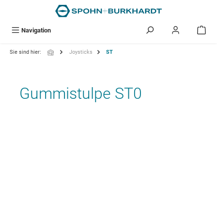
alt springen
Navigation
Sie sind hier:
Joysticks
ST
Gummistulpe ST0