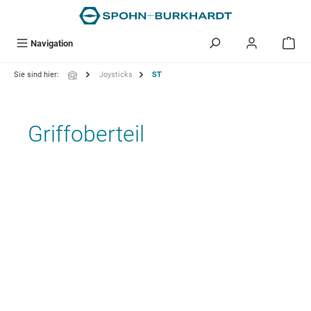
alt springen
Navigation
Sie sind hier:
Joysticks
ST
Griffoberteil